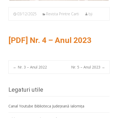
03/12/2025
Revista Printre Carti
bji
[PDF] Nr. 4 – Anul 2023
Post
←
Nr. 3 – Anul 2022
Nr. 5 – Anul 2023
→
navigation
Legaturi utile
Canal Youtube Biblioteca Județeană Ialomița