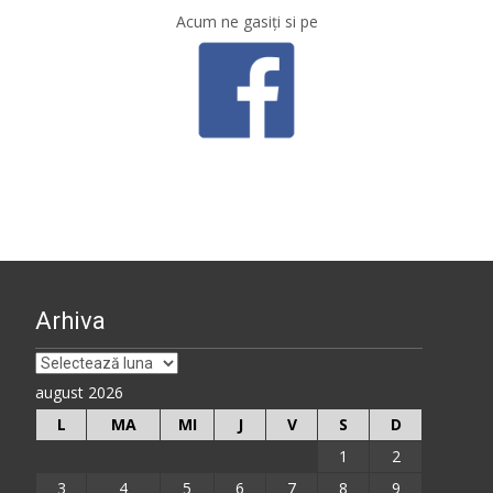
Acum ne gasiţi si pe
Arhiva
Arhiva
august 2026
L
MA
MI
J
V
S
D
1
2
3
4
5
6
7
8
9