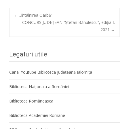
Post
←
„Întâlnirea Oarbă”
CONCURS JUDEȚEAN ”Ștefan Bănulescu”, ediția I,
2021
→
navigation
Legaturi utile
Canal Youtube Biblioteca Județeană Ialomița
Biblioteca Naţionala a României
Biblioteca Româneasca
Biblioteca Academiei Române