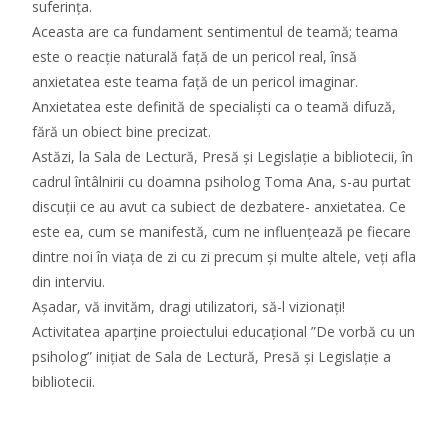
suferința.
Aceasta are ca fundament sentimentul de teamă; teama
este o reacție naturală față de un pericol real, însă
anxietatea este teama față de un pericol imaginar.
Anxietatea este definită de specialiști ca o teamă difuză,
fără un obiect bine precizat.
Astăzi, la Sala de Lectură, Presă și Legislație a bibliotecii, în
cadrul întâlnirii cu doamna psiholog Toma Ana, s-au purtat
discuții ce au avut ca subiect de dezbatere- anxietatea. Ce
este ea, cum se manifestă, cum ne influențează pe fiecare
dintre noi în viața de zi cu zi precum și multe altele, veți afla
din interviu.
Așadar, vă invităm, dragi utilizatori, să-l vizionați!
Activitatea aparține proiectului educațional ”De vorbă cu un
psiholog” inițiat de Sala de Lectură, Presă și Legislație a
bibliotecii.