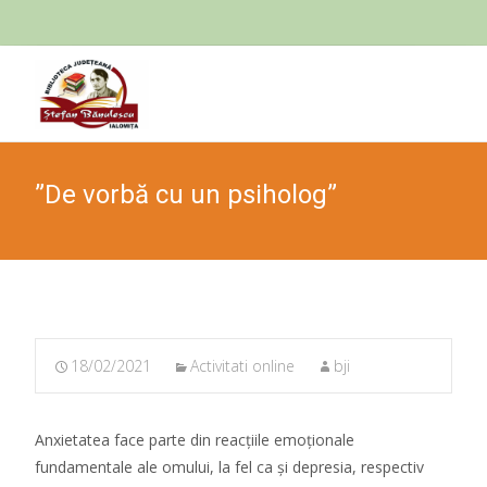
Skip
to
cont
”De vorbă cu un psiholog”
18/02/2021
Activitati online
bji
Anxietatea face parte din reacțiile emoționale
fundamentale ale omului, la fel ca și depresia, respectiv