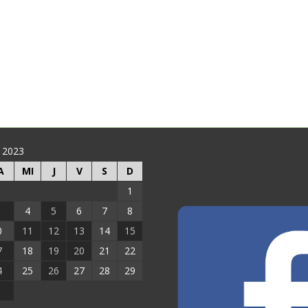
 2023
A
MI
J
V
S
D
1
4
5
6
7
8
0
11
12
13
14
15
7
18
19
20
21
22
4
25
26
27
28
29
1