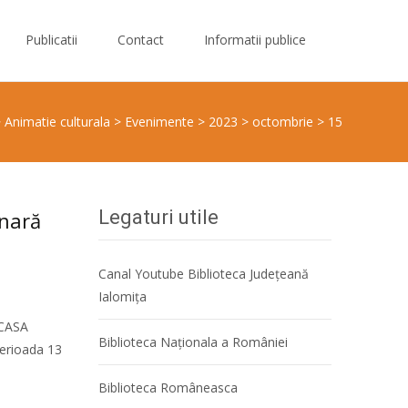
Publicatii
Contact
Informatii publice
>
Animatie culturala
>
Evenimente
>
2023
>
octombrie
>
15
Legaturi utile
inară
Canal Youtube Biblioteca Județeană
Ialomița
 CASA
Biblioteca Naţionala a României
perioada 13
Biblioteca Româneasca