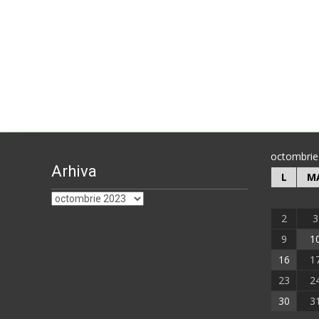
octombrie
Arhiva
L
M
Arhiva
2
3
9
1
16
1
23
2
30
3