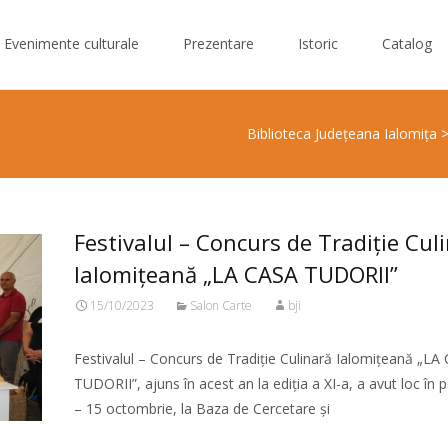
Evenimente culturale
Prezentare
Istoric
Catalog
Biblioteca Judeţeana Ialomiţa
Festivalul – Concurs de Tradiție Cul
Ialomițeană „LA CASA TUDORII”
15/10/2023
Salon Carte
bji
Festivalul – Concurs de Tradiție Culinară Ialomițeană „LA
TUDORII”, ajuns în acest an la ediția a XI-a, a avut loc în 
– 15 octombrie, la Baza de Cercetare și