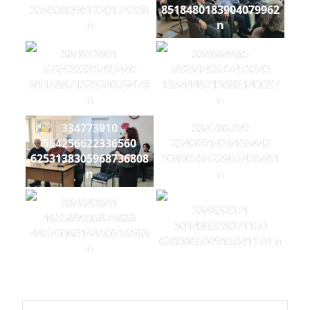
3593380961220174358
8518480183904079962
n
n
334612601
334684485
572420331497440
5926149377473243
9115887152524679478
1354446713633140057
n
n
334773910
334786709
564256622336560
2340391426165442
6253138305968736808
5080025422952426461
n
n
334842641
334832071
165589995878838
601493358071150
4457006318450618563
628086560915341174 n
n