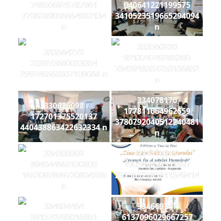
748506976787961
640641221199575
7706289056664952134
3410523519665294094
n
n
333560220
333564272
921374749285390
223973680023054
7345918357253136832
299246565507109088 n
n
334078170
330626098
177811664962659
172701375520137
3780792040512240481
440438863422632334 n
n
334305902
334416875
894544665130805
190540490331897
1652097699720804286
2925632785811349414
n
n
334634464
334669747
591570793016861
6137096029667257