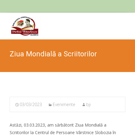
Skip
to
cont
Ziua Mondială a Scriitorilor
03/03/2023
Evenimente
bji
Astăzi, 03.03.2023, am sărbătorit Ziua Mondială a
Scriitorilor la Centrul de Persoane Vârstnice Slobozia în