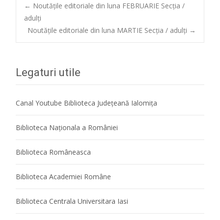
Post
←
Noutățile editoriale din luna FEBRUARIE Secția /
adulți
Noutățile editoriale din luna MARTIE Secția / adulți
→
navigation
Legaturi utile
Canal Youtube Biblioteca Județeană Ialomița
Biblioteca Naţionala a României
Biblioteca Româneasca
Biblioteca Academiei Române
Biblioteca Centrala Universitara Iasi