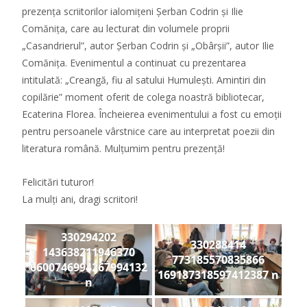
prezența scriitorilor ialomițeni Șerban Codrin și Ilie
Comănița, care au lecturat din volumele proprii
„Casandrierul”, autor Șerban Codrin și „Obârșii”, autor Ilie
Comănița. Evenimentul a continuat cu prezentarea
intitulată: „Creangă, fiu al satului Humulești. Amintiri din
copilărie” moment oferit de colega noastră bibliotecar,
Ecaterina Florea. Încheierea evenimentului a fost cu emoții
pentru persoanele vârstnice care au interpretat poezii din
literatura română. Mulțumim pentru prezență!
Felicitări tuturor!
La mulți ani, dragi scriitori!
330294202
330288414
143638211946370
773185570835866
6600746994267994132
169187318597412387 n
n