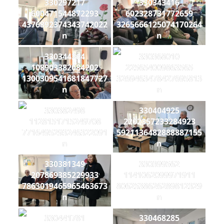
330297217
330343416
600471544872293
602328731772659
4376892374343742022
3265666125074170264
n
n
330344264
330368010
108903382084202
225654009863565
1300309541681847727
3269463478427695813
n
n
330382498
330404925
1128151715249708
2202357233284923
7716495293246322091
5921136482888887155
n
n
330381349
330399562
207869385229933
1141062099971911
7863019465965463673
8062538626289812329
n
n
330441781
330468285