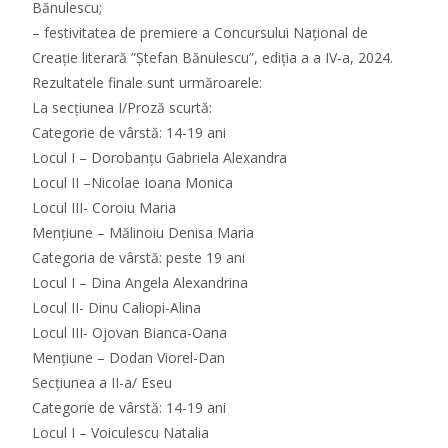
Bănulescu;
– festivitatea de premiere a Concursului Național de
Creație literară ”Ștefan Bănulescu”, ediția a a IV-a, 2024.
Rezultatele finale sunt urmăroarele:
La secțiunea I/Proză scurtă:
Categorie de vârstă: 14-19 ani
Locul I – Dorobanțu Gabriela Alexandra
Locul II –Nicolae Ioana Monica
Locul III- Coroiu Maria
Mențiune – Mălinoiu Denisa Maria
Categoria de vârstă: peste 19 ani
Locul I – Dina Angela Alexandrina
Locul II- Dinu Caliopi-Alina
Locul III- Ojovan Bianca-Oana
Mențiune – Dodan Viorel-Dan
Secțiunea a II-a/ Eseu
Categorie de vârstă: 14-19 ani
Locul I – Voiculescu Natalia