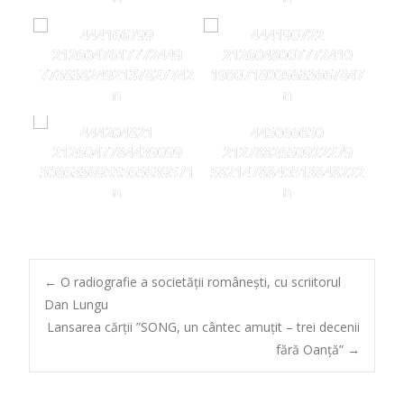
444166799
444190722
2126047617772449
2126048007772410
7738382492137827742
1980718005633667847
n
n
444204821
445066650
2126047784439099
2127882650922279
3086336955565639571
5821478840513848222
n
n
Post
←
O radiografie a societății românești, cu scriitorul
Dan Lungu
Lansarea cărții ”SONG, un cântec amuțit – trei decenii
navigation
fără Oanță”
→