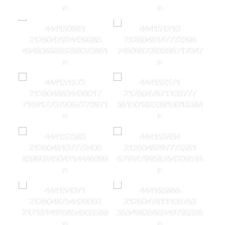
n
n
444150981
444151210
2126047924439085
2126048147772396
4948088895288070861
7460987093396717047
n
n
444151572
444152571
2126048604439017
2126047671105777
7169127079067270971
3615018223913018384
n
n
444152583
444153434
2126048107772400
2126048297772381
8399024504214446099
6792479958764209516
n
n
444154071
444165866
2126048754439002
2126047811105763
2121814920854503589
3634983560249795356
n
n