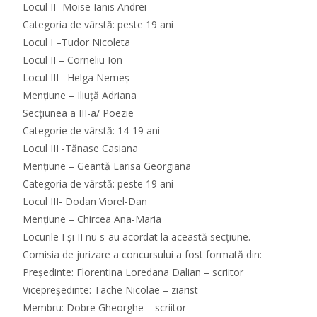
Locul II- Moise Ianis Andrei
Categoria de vârstă: peste 19 ani
Locul I –Tudor Nicoleta
Locul II – Corneliu Ion
Locul III –Helga Nemeș
Mențiune – Iliuță Adriana
Secțiunea a III-a/ Poezie
Categorie de vârstă: 14-19 ani
Locul III -Tănase Casiana
Mențiune – Geantă Larisa Georgiana
Categoria de vârstă: peste 19 ani
Locul III- Dodan Viorel-Dan
Mențiune – Chircea Ana-Maria
Locurile I și II nu s-au acordat la această secțiune.
Comisia de jurizare a concursului a fost formată din:
Președinte: Florentina Loredana Dalian – scriitor
Vicepreședinte: Tache Nicolae – ziarist
Membru: Dobre Gheorghe – scriitor