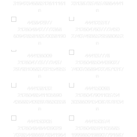
3194234688512611161
2313873576578864441
n
n
443842977
444125517
2126048427772368
2126047607772450
6094285818370038190
2740749365295880652
n
n
444136009
444137778
2126047737772437
2126048504439027
2979310683702154955
7400736894227671317
n
n
444138132
444150093
2126048541105690
2126047901105754
4368854093978630358
3038609154087878134
n
n
444150205
444150574
2126048484439029
2126048591105685
7028544866979341964
1999860198907791687