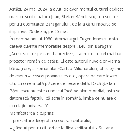
Astăzi, 24 mai 2024, a avut loc evenimentul cultural dedicat
marelui scriitor ialomițean, Ștefan Bănulescu, ”un scriitor
pentru eternitatea Bărăganului”, de la a cărui moarte se
împlinesc 26 de ani, pe 25 mai.
În toamna anului 1980, dramaturgul Eugen Ionescu nota
câteva cuvinte memorabile despre „Leul din Bărăgan”:
„Acest scriitor pe care-l apreciez și-l admir este cel mai bun
prozator român de astăzi. El este autorul nuvelelor «Iarna
bărbaților», al romanului «Cartea Milionarului», al culegerii
de eseuri «Scrisori provinciale» etc., opere pe care le-am
citit cu o reînnoită plăcere de fiecare dată. Dacă Ștefan
Bănulescu nu este cunoscut încă pe plan mondial, asta se
datorează faptului că scrie în română, limbă ce nu are o
circulație universală”.
Manifestarea a cuprins:
– prezentare: biografia și opera scriitorului;
– gânduri pentru cititori de la fiica scriitorului – Sultana