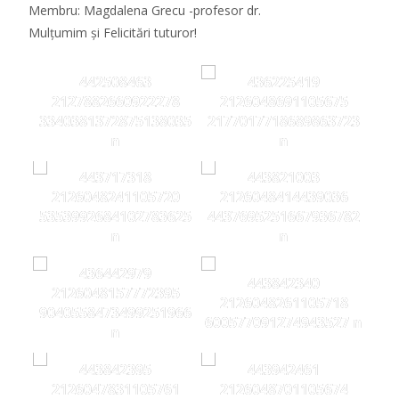
Membru: Magdalena Grecu -profesor dr.
Mulțumim și Felicitări tuturor!
442508463
436225419
2127882660922278
2126048691105675
3340381372875138035
2177017718689863723
n
n
443717318
443821003
2126048241105720
2126048414439036
5353992684102783625
4437695251667936782
n
n
436442979
443842340
2126048157772395
2126048261105718
9040558473499251966
600577091274943527 n
n
443842395
443942461
2126047831105761
2126048701105674