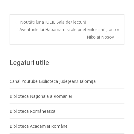
Post
←
Noutăți luna IULIE Sală de/ lectură
” Aventurile lui Habarnam si ale prietenilor sai” , autor
Nikolai Nosov
→
navigation
Legaturi utile
Canal Youtube Biblioteca Județeană Ialomița
Biblioteca Naţionala a României
Biblioteca Româneasca
Biblioteca Academiei Române