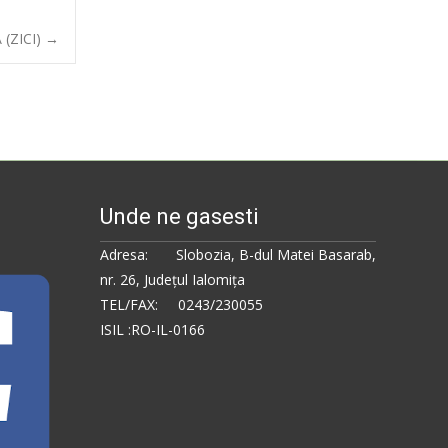
(ZICI)
→
Unde ne gasesti
Adresa: Slobozia, B-dul Matei Basarab,
nr. 26, Judeţul Ialomiţa
TEL/FAX: 0243/230055
ISIL :RO-IL-0166