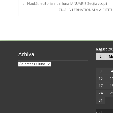
Post
←
Noutăți editoriale din luna IANUARIE Secția /copii
ZIUA INTERNAŢIONALĂ A CITITU
navigation
august 20
Arhiva
L
M
Arhiva
3
4
10
1
17
1
24
2
31
« iul.