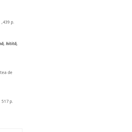
 ,439 p.
ă, hitită,
atea de
 517 p.