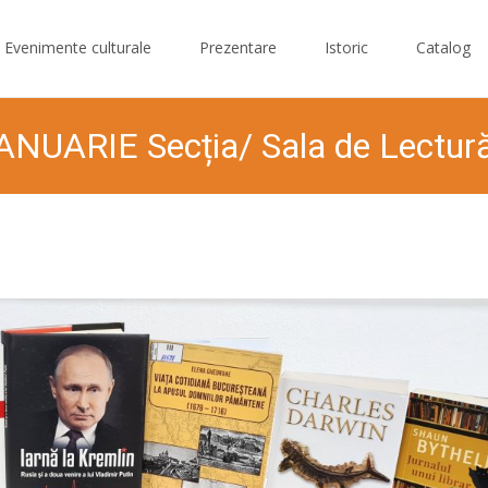
Evenimente culturale
Prezentare
Istoric
Catalog
 IANUARIE Secția/ Sala de Lectur
na Ialomiţa
>
Animatie culturala
>
Evenimente
>
Noutati editoriale
>
N