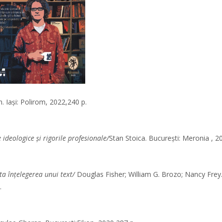
n. Iași: Polirom, 2022,240 p.
ideologice şi rigorile profesionale/
Stan Stoica. București: Meronia , 2
ta înţelegerea unui text/
Douglas Fisher; William G. Brozo; Nancy Frey.
.