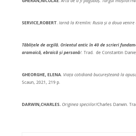
GHERAN,NICULAE
.
Arta de a fi păgubaș. Târgul moșilor/
Ni
SERVICE,ROBERT
.
Iarnă la Kremlin: Rusia şi a doua venire 
Tăbliţele de argilă. Orientul antic în 40 de scrieri fundam
aramaică, ebraică şi persană
/
. Trad. de Constantin Daniel
GHEORGHE, ELENA
.
Viaţa cotidiană bucureşteană la apu
Scaun, 2021, 219 p.
DARWIN,CHARLES.
Originea speciilor
/Charles Darwin. Tra