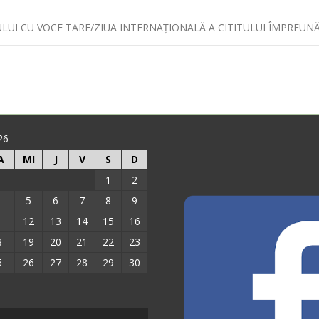
LUI CU VOCE TARE/ZIUA INTERNAŢIONALĂ A CITITULUI ÎMPREUNĂ 
26
A
MI
J
V
S
D
1
2
5
6
7
8
9
1
12
13
14
15
16
8
19
20
21
22
23
5
26
27
28
29
30