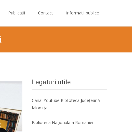
Publicatii
Contact
Informatii publice
ă
outăți editoriale din luna IANUARIE Secția/ Sala de Lectură
Legaturi utile
Canal Youtube Biblioteca Județeană
Ialomița
Biblioteca Naţionala a României