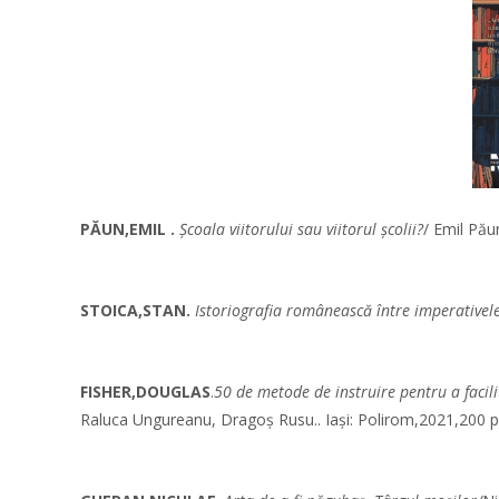
PĂUN,EMIL .
Şcoala viitorului sau viitorul şcolii?
/ Emil Pău
STOICA,STAN.
Istoriografia românească între imperativele 
FISHER,DOUGLAS
.
50 de metode de instruire pentru a facili
Raluca Ungureanu, Dragoş Rusu.. Iași: Polirom,2021,200 p