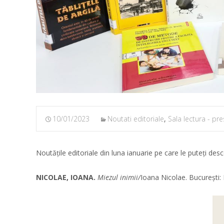
10/01/2023
Noutati editoriale
,
Sala lectura - pr
Noutățile editoriale din luna ianuarie pe care le puteți desc
NICOLAE, IOANA.
Miezul inimii/
Ioana Nicolae. Bucureşti: