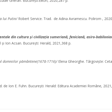
culae Gheran. București:Eikon, 2020,287 p.
a lui Putin/
Robert Service. Trad. de Adina Avramescu. Polirom , 2020
entale din cultura şi civilizaţia sumeriană, feniciană, asiro-babilonian
 şi Ion Acsan. București: Herald, 2021,368 p.
sul domniilor pământene(1678-1716)/
Elena Gheorghe. Târgovişte: Cet
d. de Ion E. Fuhn. București: Herald: Editura Academiei Române, 2021,