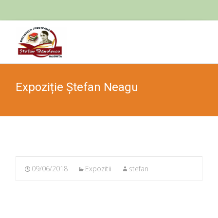
Skip
to
cont
Expoziție Ștefan Neagu
09/06/2018
Expozitii
stefan