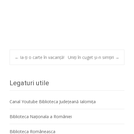
Post
←
Ia-ți o carte în vacanță!
Uniți în cuget și-n simțiri
→
navigation
Legaturi utile
Canal Youtube Biblioteca Județeană Ialomița
Biblioteca Naţionala a României
Biblioteca Româneasca