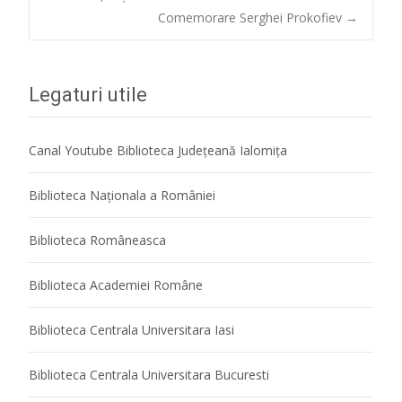
Post
Comemorare Serghei Prokofiev
→
navigation
Legaturi utile
Canal Youtube Biblioteca Județeană Ialomița
Biblioteca Naţionala a României
Biblioteca Româneasca
Biblioteca Academiei Române
Biblioteca Centrala Universitara Iasi
Biblioteca Centrala Universitara Bucuresti