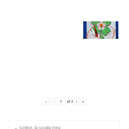
«
‹
of
2
›
»
←
Scriitor, la școala mea