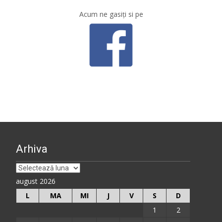
Acum ne gasiţi si pe
Arhiva
Arhiva
august 2026
L
MA
MI
J
V
S
D
1
2