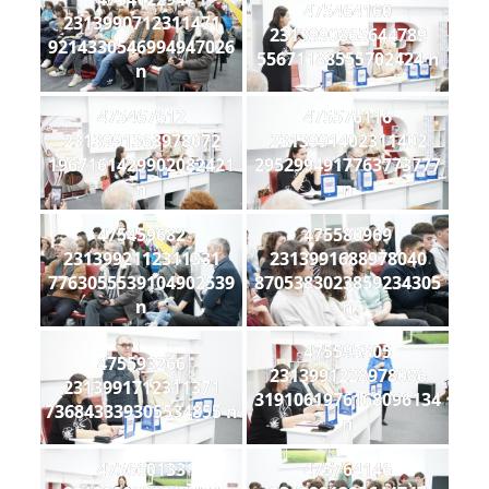
475464160
2313990712311471
2313990865644789
9214330546994947026
55671188555702424 n
n
475467612
475576116
2313991368978072
2313991402311402
1967161429902082421
2952994917763773777
n
n
475459682
475580969
2313992112311331
2313991688978040
7763055539104902539
8705383023859234305
n
n
475595305
475593266
2313991228978086
2313991712311371
3191061976168096134
736843339305534855 n
n
475660133
475764146