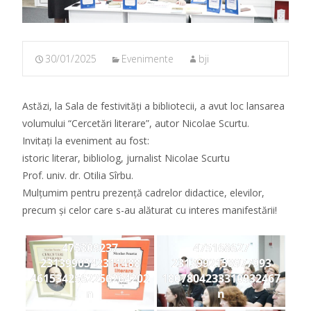
30/01/2025
Evenimente
bji
Astăzi, la Sala de festivități a bibliotecii, a avut loc lansarea
volumului “Cercetări literare”, autor Nicolae Scurtu.
Invitați la eveniment au fost:
istoric literar, bibliolog, jurnalist Nicolae Scurtu
Prof. univ. dr. Otilia Sîrbu.
Mulțumim pentru prezență cadrelor didactice, elevilor,
precum și celor care s-au alăturat cu interes manifestării!
475309237
475168627
2313990542311488
2313992158977993
4615342562256264202
1807804233310932467
n
n