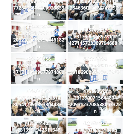
2313990682311474
2313991285644747
7728438683409923333
2846360606287422979
n
n
475768822
475769257
2313991022311440
2313990968978112
2062219552754446182
427145723369794688 n
n
475770856
475777758
2313992038978005
2313990632311479
4717160929677974809
5518690207738435709
n
n
475777602
475790673
2313991682311374
2313990715644804
8654179908933044831
2093123708538053322
n
n
475814408
475835923
2313991942311348
2313991072311435