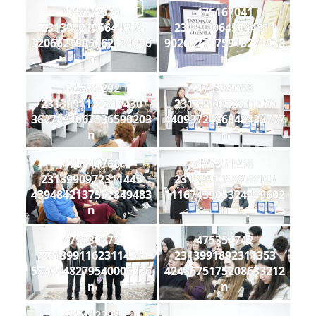
475328520
475167041
2313992195644656
2313990645644811
3206621905062124990
9026777475918274938
n
n
475325292
475333038
2313991122311430
2313990922311450
3627894067536590203
4409372486848433777
n
n
475341768
475351958
2313990972311445
2313991038978105
4394842137552849483
1116743905324489602
n
n
475380372
475354742
2313991162311426
2313991892311353
5840448279540006776
4243675175208633212
n
n
475412294