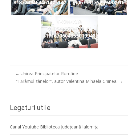
8187299464461475147
7906739135269438916
n
n
475844503
2313990558978153
3171670604055019948
n
Post
←
Unirea Principatelor Române
“Tărâmul zânelor”, autor Valentina Mihaela Ghinea.
→
navigation
Legaturi utile
Canal Youtube Biblioteca Județeană Ialomița