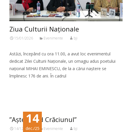
Ziua Culturii Naționale
15/01/2026
Evenimente
bji
Astăzi, începând cu ora 11.00, a avut loc evenimentul
dedicat Zilei Culturii Naționale, un omagiu adus poetului
național MIHAI EMINESCU, de la a cărui naștere se
împlinesc 176 de ani. În cadrul
Citeste mai mult...
14
”Așteptând Crăciunul”
dec./25
14/12/2025
Evenimente
bji