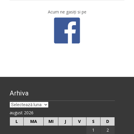
Acum ne gasiţi si pe
Arhiva
Arhiva
august 2026
L
MA
MI
J
V
S
D
1
2