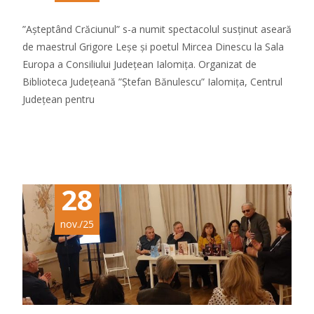
”Așteptând Crăciunul” s-a numit spectacolul susținut aseară
de maestrul Grigore Leșe și poetul Mircea Dinescu la Sala
Europa a Consiliului Județean Ialomița. Organizat de
Biblioteca Județeană ”Ștefan Bănulescu” Ialomița, Centrul
Județean pentru
Citeste mai mult...
28
nov./25