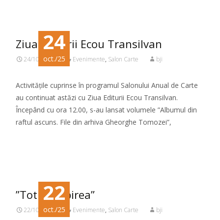
Citeste mai mult...
24
Ziua Editurii Ecou Transilvan
oct./25
24/10/2025
Evenimente
,
Salon Carte
bji
Activitățile cuprinse în programul Salonului Anual de Carte
au continuat astăzi cu Ziua Editurii Ecou Transilvan.
Începând cu ora 12.00, s-au lansat volumele ”Albumul din
raftul ascuns. File din arhiva Gheorghe Tomozei”,
Citeste mai mult...
22
”Totuși iubirea”
oct./25
22/10/2025
Evenimente
,
Salon Carte
bji