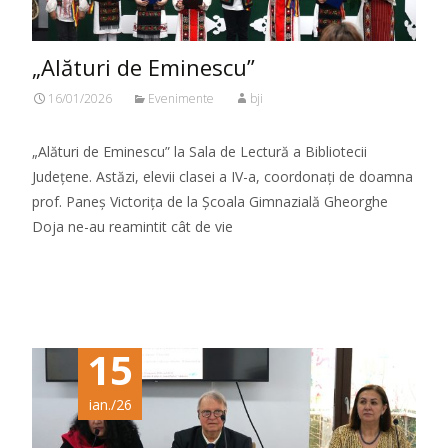
„Alături de Eminescu”
16/01/2026
Evenimente
bji
„Alături de Eminescu” la Sala de Lectură a Bibliotecii
Județene. Astăzi, elevii clasei a IV-a, coordonați de doamna
prof. Paneș Victorița de la Școala Gimnazială Gheorghe
Doja ne-au reamintit cât de vie
Citeste mai mult...
15
ian./26