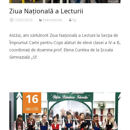
Ziua Națională a Lecturii
13/02/2026
Evenimente
bji
Astăzi, am sărbătorit Ziua Națională a Lecturii la Secția de
Împrumut Carte pentru Copii alături de elevii clasei a IV-a B,
coordonați de doamna prof. Elena Curelea de la Școala
Gimnazială „Sf.
Citeste mai mult...
16
ian./26