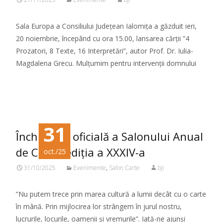
Sala Europa a Consiliului Județean Ialomița a găzduit ieri,
20 noiembrie, începând cu ora 15.00, lansarea cărții ”4
Prozatori, 8 Texte, 16 Interpretări”, autor Prof. Dr. Iulia-
Magdalena Grecu. Mulțumim pentru intervenții domnului
Citeste mai mult...
31
Închiderea oficială a Salonului Anual
de Carte, ediția a XXXIV-a
oct./25
31/10/2025
Evenimente
,
Salon Carte
bji
”Nu putem trece prin marea cultură a lumii decât cu o carte
în mână. Prin mijlocirea lor strângem în jurul nostru,
lucrurile, locurile, oamenii şi vremurile”. Iată-ne ajunși