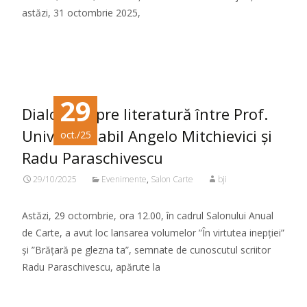
astăzi, 31 octombrie 2025,
Citeste mai mult...
29
Dialog despre literatură între Prof.
Univ. Dr. Habil Angelo Mitchievici și
oct./25
Radu Paraschivescu
29/10/2025
Evenimente
,
Salon Carte
bji
Astăzi, 29 octombrie, ora 12.00, în cadrul Salonului Anual
de Carte, a avut loc lansarea volumelor ”În virtutea inepției”
și ”Brățară pe glezna ta”, semnate de cunoscutul scriitor
Radu Paraschivescu, apărute la