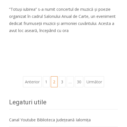
”Totuși iubirea” s-a numit concertul de muzică și poezie
organizat în cadrul Salonului Anual de Carte, un eveniment
dedicat frumuseții muzicii și armoniei cuvântului. Acesta a
avut loc aseară, începând cu ora
Citeste mai mult...
Paginație
Anterior
1
2
3
…
30
Următor
articole
Legaturi utile
Canal Youtube Biblioteca Județeană Ialomița