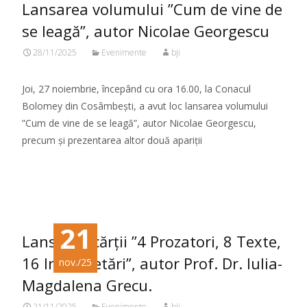
Lansarea volumului ”Cum de vine de
se leagă”, autor Nicolae Georgescu
28/11/2025
Evenimente
bji
Joi, 27 noiembrie, începând cu ora 16.00, la Conacul
Bolomey din Cosâmbești, a avut loc lansarea volumului
”Cum de vine de se leagă”, autor Nicolae Georgescu,
precum și prezentarea altor două apariții
Citeste mai mult...
21
Lansarea cărții ”4 Prozatori, 8 Texte,
16 Interpretări”, autor Prof. Dr. Iulia-
nov./25
Magdalena Grecu.
21/11/2025
Evenimente
bji