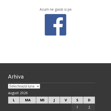
Acum ne gasiţi si pe
Arhiva
Arhiva
august 2026
L
MA
MI
J
V
S
D
1
2