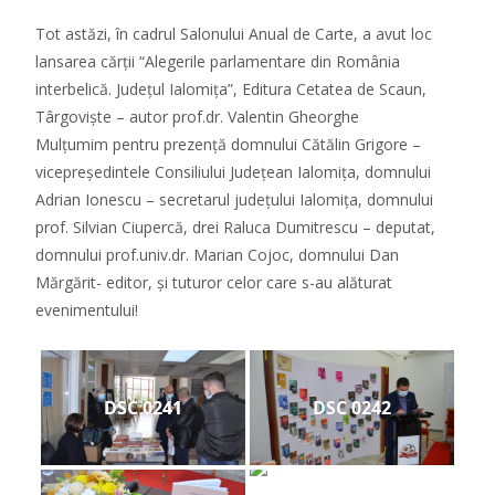
Tot astăzi, în cadrul Salonului Anual de Carte, a avut loc
lansarea cărții “Alegerile parlamentare din România
interbelică. Județul Ialomița”, Editura Cetatea de Scaun,
Târgoviște – autor prof.dr. Valentin Gheorghe
Mulțumim pentru prezență domnului Cătălin Grigore –
vicepreședintele Consiliului Județean Ialomița, domnului
Adrian Ionescu – secretarul județului Ialomița, domnului
prof. Silvian Ciupercă, drei Raluca Dumitrescu – deputat,
domnului prof.univ.dr. Marian Cojoc, domnului Dan
Mărgărit- editor, și tuturor celor care s-au alăturat
evenimentului!
DSC 0241
DSC 0242