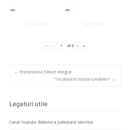
DSC 0137
DSC 0151
«
‹
of
2
›
»
Post
←
Prezentarea Editurii Integral
”Tricolorul în istoria românilor”
→
navigation
Legaturi utile
Canal Youtube Biblioteca Județeană Ialomița