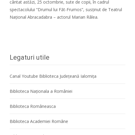
cântat astăzi, 25 octombrie, sute de copii, în cadrul
spectacolului “Drumul lui Făt-Frumos”, susținut de Teatrul
Național Abracadabra – actorul Marian Râlea.
Citeste mai mult...
Legaturi utile
Canal Youtube Biblioteca Județeană Ialomița
Biblioteca Naţionala a României
Biblioteca Româneasca
Biblioteca Academiei Române