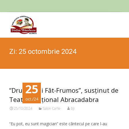
Skip
to
cont
Zi:
25 octombrie 2024
25
“Drumul lui Făt-Frumos”, susținut de
Teatrul Național Abracadabra
oct./24
25/10/2024
Salon Carte
bji
“Eu pot, eu sunt magician” este cântecul pe care l-au