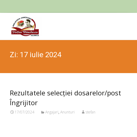
Skip
to
cont
Zi:
17 iulie 2024
Rezultatele selecției dosarelor/post
Îngrijitor
17/07/2024
Angajari
,
Anunturi
stefan
Citeste mai mult...