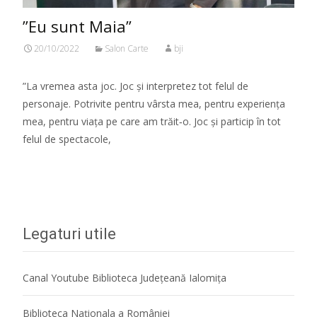
”Eu sunt Maia”
20/10/2022
Salon Carte
bji
”La vremea asta joc. Joc şi interpretez tot felul de
personaje. Potrivite pentru vârsta mea, pentru experienţa
mea, pentru viaţa pe care am trăit‑o. Joc şi particip în tot
felul de spectacole,
Citeste mai mult...
Legaturi utile
Canal Youtube Biblioteca Județeană Ialomița
Biblioteca Naţionala a României