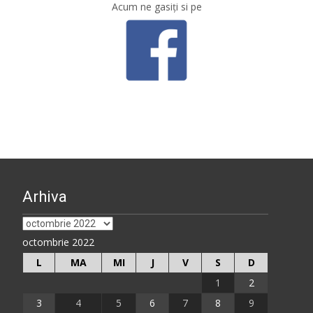
Acum ne gasiţi si pe
Arhiva
Arhiva
octombrie 2022
L
MA
MI
J
V
S
D
1
2
3
4
5
6
7
8
9