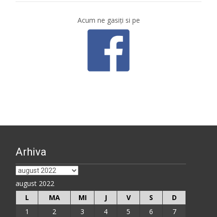
Acum ne gasiţi si pe
Arhiva
Arhiva
august 2022
L
MA
MI
J
V
S
D
1
2
3
4
5
6
7