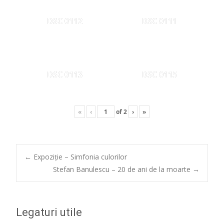
DSC 0112
DSC 0111
DSC 0113
DSC 0115
«
‹
of
2
›
»
Post
←
Expoziție – Simfonia culorilor
Stefan Banulescu – 20 de ani de la moarte
→
navigation
Legaturi utile