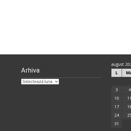
august 20
Arhiva
L
M
Arhiva
3
4
10
1
17
1
24
2
31