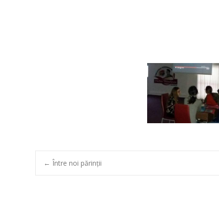
Post
←
Între noi părinții
navigation