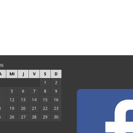
26
A
MI
J
V
S
D
1
2
5
6
7
8
9
1
12
13
14
15
16
8
19
20
21
22
23
5
26
27
28
29
30