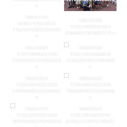
n
n
299567442
298743238
360877179579575
1703759443334604
1165209146292392061
828669042878897574 n
n
298778991
298994289
1703759490001266
1703758556668026
6160324527315603328
1518329749278484880
n
n
298940041
298991633
1703759120001303
1703759070001308
6181898362552660397
1069835487002008066
n
n
299022114
298828879
1703758520001363
1703759730001242
2697956883793402426
8789553216115799527