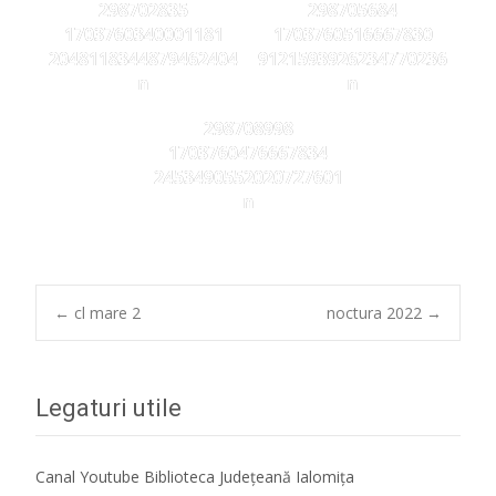
298702835
298705684
1703760340001181
1703760516667830
2048118344879462404
9121593926234770236
n
n
298708998
1703760476667834
2453490552020727601
n
Post
←
cl mare 2
noctura 2022
→
navigation
Legaturi utile
Canal Youtube Biblioteca Județeană Ialomița