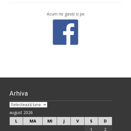
Acum ne gasiţi si pe
Arhiva
Arhiva
august 2026
L
MA
MI
J
V
S
D
1
2