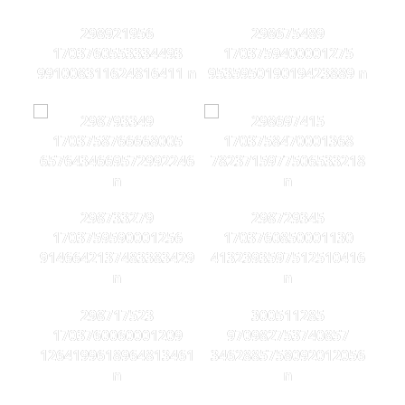
298921956
298675489
1703760553334493
1703759400001275
991008311624816411 n
953595019019423889 n
298793349
298697415
1703758766668005
1703758470001368
6576434669572992246
7823715977506533218
n
n
298733279
298729345
1703759590001256
1703760850001130
9146642137483383429
4132393597512510416
n
n
298717523
300511285
1703760060001209
970982753740857
1264199618964813461
3462885758092012056
n
n