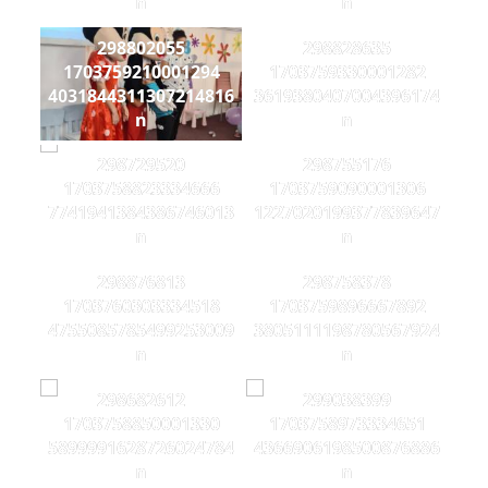
n
n
298802055
298828635
1703759210001294
1703759330001282
4031844311307214816
3619380407004396174
n
n
298729520
298755176
1703758823334666
1703759090001306
7741941384386746013
1227020199377839647
n
n
298876813
298758378
1703760303334518
1703759896667892
4755085785499253009
3805111198780567924
n
n
298682612
299038399
1703758850001330
1703758973334651
5899991628726024784
4366906198500876886
n
n