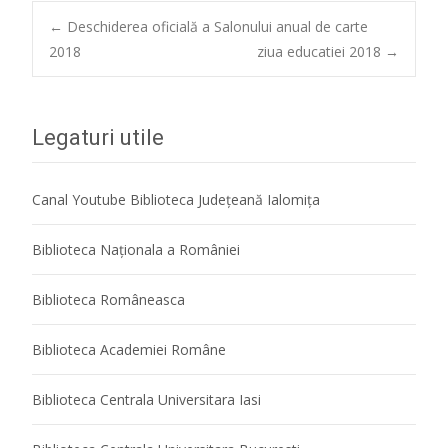
Post
←
Deschiderea oficială a Salonului anual de carte
2018
ziua educatiei 2018
→
navigation
Legaturi utile
Canal Youtube Biblioteca Județeană Ialomița
Biblioteca Naţionala a României
Biblioteca Româneasca
Biblioteca Academiei Române
Biblioteca Centrala Universitara Iasi