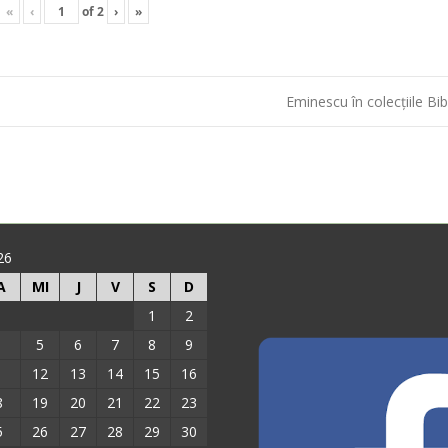
«
‹
of
2
›
»
Eminescu în colecțiile Bib
26
A
MI
J
V
S
D
1
2
5
6
7
8
9
1
12
13
14
15
16
8
19
20
21
22
23
5
26
27
28
29
30