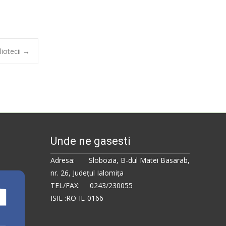
liotecii
→
Unde ne gasesti
Adresa: Slobozia, B-dul Matei Basarab,
nr. 26, Judeţul Ialomiţa
TEL/FAX: 0243/230055
ISIL :RO-IL-0166