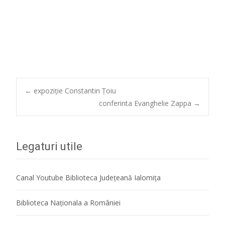
Post
←
expoziție Constantin Țoiu
conferinta Evanghelie Zappa
→
navigation
Legaturi utile
Canal Youtube Biblioteca Județeană Ialomița
Biblioteca Naţionala a României