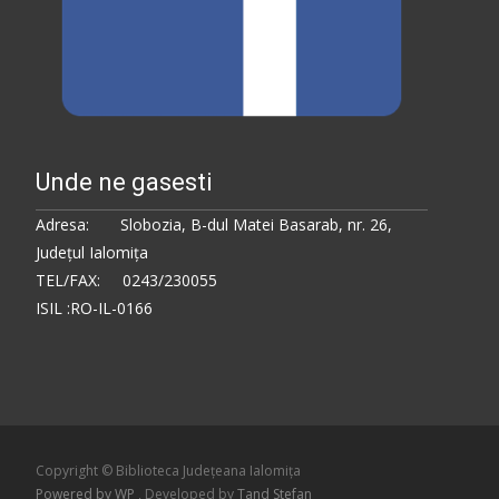
Unde ne gasesti
Adresa: Slobozia, B-dul Matei Basarab, nr. 26,
Judeţul Ialomiţa
TEL/FAX: 0243/230055
ISIL :RO-IL-0166
Copyright © Biblioteca Judeţeana Ialomiţa
Powered by WP
, Developed by
Tand Stefan