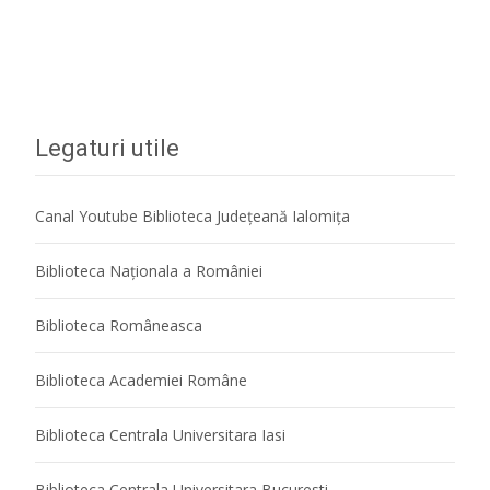
Citeste mai mult...
Legaturi utile
Canal Youtube Biblioteca Județeană Ialomița
Biblioteca Naţionala a României
Biblioteca Româneasca
Biblioteca Academiei Române
Biblioteca Centrala Universitara Iasi
Biblioteca Centrala Universitara Bucuresti