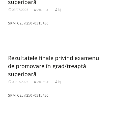
superioară
03/07/2025
Anunturi
bji
SKM_C257i25070315430
Citeste mai mult...
Rezultatele finale privind examenul
de promovare în grad/treaptă
superioară
03/07/2025
Anunturi
bji
SKM_C257i25070315430
Citeste mai mult...